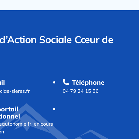
d’Action Sociale Cœur de
il
Téléphone
ias-sierss.fr
04 79 24 15 86
ortail
tionnel
eautonomie.fr, en cours
on