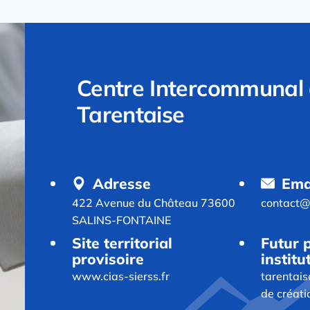
Centre Intercommunal 
Tarentaise
Adresse
Ema
422 Avenue du Château 73600
contact@c
SALINS-FONTAINE
Site territorial
Futur p
provisoire
institu
www.cias-sierss.fr
tarentais
de créati