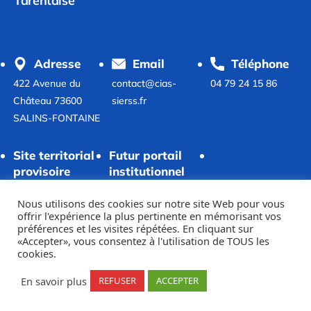
Tarentaise
Adresse
Email
Téléphone
422 Avenue du
contact@cias-
04 79 24 15 86
Château 73600
sierss.fr
SALINS-FONTAINE
Site territorial
Futur portail
provisoire
institutionnel
www.cias-sierss.fr
tarentaiseautonomie.fr,
Nous utilisons des cookies sur notre site Web pour vous
en cours de création
offrir l'expérience la plus pertinente en mémorisant vos
préférences et les visites répétées. En cliquant sur
«Accepter», vous consentez à l'utilisation de TOUS les
cookies.
Contact
Données de publication
Partenaires
Mentions légales
En savoir plus
REFUSER
ACCEPTER
Données personnelles