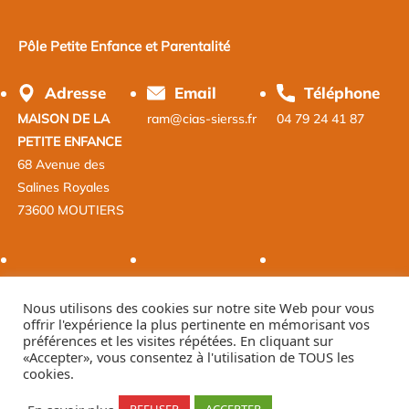
Pôle Petite Enfance et Parentalité
Adresse
Email
Téléphone
MAISON DE LA
ram@cias-sierss.fr
04 79 24 41 87
PETITE ENFANCE
68 Avenue des
Salines Royales
73600 MOUTIERS
Nous utilisons des cookies sur notre site Web pour vous
offrir l'expérience la plus pertinente en mémorisant vos
préférences et les visites répétées. En cliquant sur
«Accepter», vous consentez à l'utilisation de TOUS les
cookies.
Contact
Données de publication
Partenaires
Mentions légales