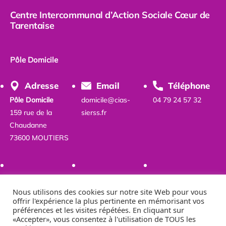
Centre Intercommunal d’Action Sociale Cœur de
Tarentaise
Pôle Domicile
Adresse
Email
Téléphone
Pôle Domicile
domicile@cias-
04 79 24 57 32
159 rue de la
sierss.fr
Chaudanne
73600 MOUTIERS
Nous utilisons des cookies sur notre site Web pour vous
offrir l'expérience la plus pertinente en mémorisant vos
préférences et les visites répétées. En cliquant sur
«Accepter», vous consentez à l'utilisation de TOUS les